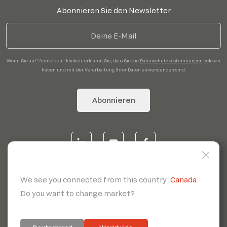
Abonnieren Sie den Newsletter
Wenn Sie auf "Anmelden" klicken, erklären Sie, dass Sie die
Datenschutzbestimmungen
gelesen
haben und mit der Verarbeitung Ihrer Daten einverstanden sind.
Abonnieren
© 2026 | Servotecnica SpA - P.I. IT 00807880968 REA MI
1902780 C.S 468.000,00€