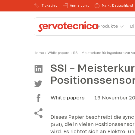
Ticketing
Anmeldung
Markt: Deutschland
Produkte
Di
Home
›
White papers
›
SSI – Meisterkurs für Ingenieure zur 
SSI – Meisterkur
Positionssenso
White papers
19 November 2
Dieses Papier beschreibt die synch
(SSI), die in vielen Positionssens
wird. Es richtet sich an Elektro-