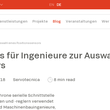
EN
DE
enstleistungen
Projekte
Blog
Veranstaltungen
Wer 
Auswahl eines Positionssensors
s für Ingenieure zur Ausw
rs
018
Servotecnica
8 min read
rone serielle Schnittstelle
oren und -reglern verwendet
 und Maschinenbauingenieure,