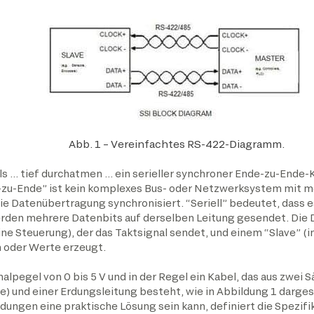
Abb. 1 – Vereinfachtes RS-422-Diagramm.
s … tief durchatmen … ein serieller synchroner Ende-zu-Ende-K
-zu-Ende” ist kein komplexes Bus- oder Netzwerksystem mit 
ie Datenübertragung synchronisiert. “Seriell” bedeutet, dass es
rden mehrere Datenbits auf derselben Leitung gesendet. Die
ne Steuerung), der das Taktsignal sendet, und einem “Slave” (i
n oder Werte erzeugt.
egel von 0 bis 5 V und in der Regel ein Kabel, das aus zwei Sät
e) und einer Erdungsleitung besteht, wie in Abbildung 1 darges
ungen eine praktische Lösung sein kann, definiert die Spezifi