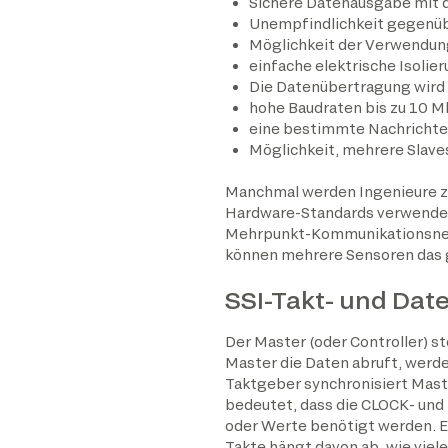
Sichere Datenausgabe mit de
Unempfindlichkeit gegenü
Möglichkeit der Verwendung
einfache elektrische Isolie
Die Datenübertragung wird 
hohe Baudraten bis zu 10 M
eine bestimmte Nachrichtengr
Möglichkeit, mehrere Slave
Manchmal werden Ingenieure zw
Hardware-Standards verwendet.
Mehrpunkt-Kommunikationsnetz
können mehrere Sensoren das g
SSI-Takt- und Da
Der Master (oder Controller) s
Master die Daten abruft, werd
Taktgeber synchronisiert Maste
bedeutet, dass die CLOCK- und 
oder Werte benötigt werden. E
Takte hängt davon ab, wie vie