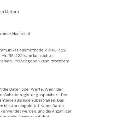
von Metern
n einer Nachricht
 Kommunikationsmethode, die RS-422-
 Mit RS-422 kann kein echtes
 einen Treiber geben kann; trotzdem
ägt die Daten oder Werte. Wenn der
em Schieberegister gespeichert. Der
ntiellen Signalen übertragen. Das
om Master eingeleitet, wenn Daten
verwendet werden, und die Anzahl der
rotokoll basiert auf drei