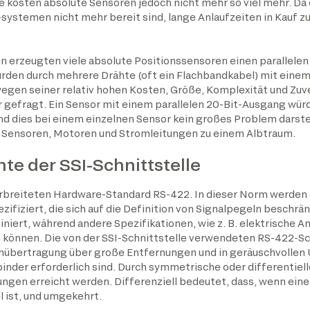
kosten absolute Sensoren jedoch nicht mehr so viel mehr. Da 
ystemen nicht mehr bereit sind, lange Anlaufzeiten in Kauf zu
n erzeugten viele absolute Positionssensoren einen parallelen
rden durch mehrere Drähte (oft ein Flachbandkabel) mit einem
 wegen seiner relativ hohen Kosten, Größe, Komplexität und Zuv
r gefragt. Ein Sensor mit einem parallelen 20-Bit-Ausgang wü
 dies bei einem einzelnen Sensor kein großes Problem darstellt
 Sensoren, Motoren und Stromleitungen zu einem Albtraum.
te der SSI-Schnittstelle
erbreiteten Hardware-Standard RS-422. In dieser Norm werden 
ifiziert, die sich auf die Definition von Signalpegeln beschrä
niert, während andere Spezifikationen, wie z. B. elektrische A
 können. Die von der SSI-Schnittstelle verwendeten RS-422-Sc
enübertragung über große Entfernungen und in geräuschvolle
binder erforderlich sind. Durch symmetrische oder differentiel
gen erreicht werden. Differenziell bedeutet, dass, wenn eine 
 ist, und umgekehrt.