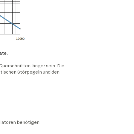
ate.
uerschnitten länger sein. Die
etischen Störpegeln und den
llatoren benötigen