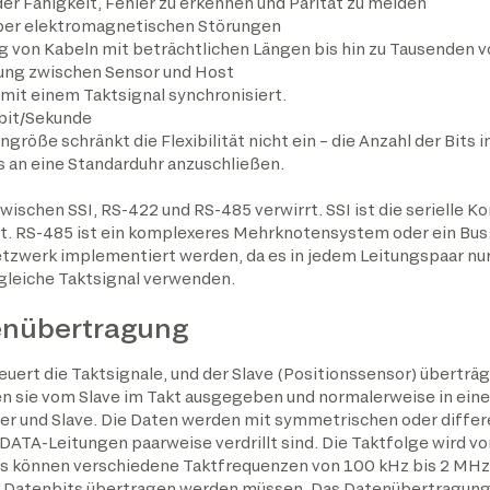
r Fähigkeit, Fehler zu erkennen und Parität zu melden
ber elektromagnetischen Störungen
 von Kabeln mit beträchtlichen Längen bis hin zu Tausenden 
rung zwischen Sensor und Host
mit einem Taktsignal synchronisiert.
bit/Sekunde
öße schränkt die Flexibilität nicht ein – die Anzahl der Bits i
s an eine Standarduhr anzuschließen.
ischen SSI, RS-422 und RS-485 verwirrt. SSI ist die serielle
 RS-485 ist ein komplexeres Mehrknotensystem oder ein Bus.
werk implementiert werden, da es in jedem Leitungspaar nur
leiche Taktsignal verwenden.
tenübertragung
teuert die Taktsignale, und der Slave (Positionssensor) übertr
en sie vom Slave im Takt ausgegeben und normalerweise in ein
r und Slave. Die Daten werden mit symmetrischen oder differe
DATA-Leitungen paarweise verdrillt sind. Die Taktfolge wird v
s können verschiedene Taktfrequenzen von 100 kHz bis 2 MHz 
le Datenbits übertragen werden müssen. Das Datenübertragungsp