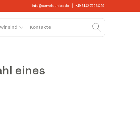
info@servotecnica.de
+49 6142-7936039
wir sind
Kontakte
ahl eines