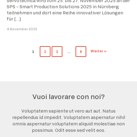
Servotecnica wird vom 25. bis 27. November 2025 an der
SPS – Smart Production Solutions 2025 in Nürnberg
teilnehmen und dort eine Reihe innovativer Lösungen
für […]
4 November 2025
Weiter »
1
2
3
…
8
Vuoi lavorare con noi?
Voluptatem sapiente ut vero aut aut. Natus
repellendus id impedit. Voluptatem aspernatur nihil
omnis aspernatur voluptatem aliquid molestiae non
possimus. Odit esse sed velit eos.