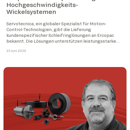
Hochgeschwindigkeits-
Wickelsystemen
Servotecnica, ein globaler Spezialist für Motion-
Control-Technologien, gibt die Lieferung
kundenspezifischer Schleifringlösungen an Ercopac
bekannt. Die Lösungen unterstützen leistungsstarke
End-of-Line-Automatisierungssysteme für Palettier-
23 Juni 2026
und Wickelanwendungen. Für die Wickelmaschine […]