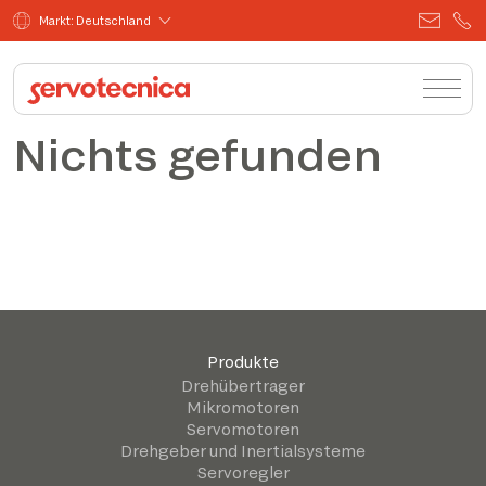
Markt: Deutschland
Nichts gefunden
Produkte
Drehübertrager
Mikromotoren
Servomotoren
Drehgeber und Inertialsysteme
Servoregler