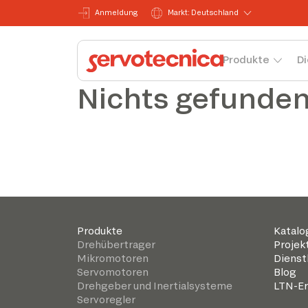
Anmeldung
Markt: Deutschland
Produkte
Di
Nichts gefunde
Produkte
Katalo
Drehübertrager
Projek
Mikromotoren
Dienst
Servomotoren
Blog
Drehgeber und Inertialsysteme
LTN-Er
Servoregler