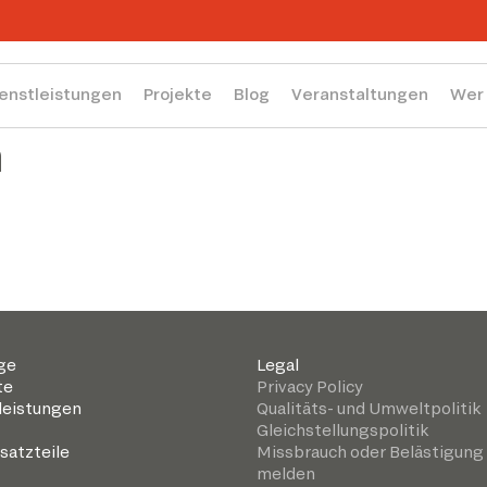
enstleistungen
Projekte
Blog
Veranstaltungen
Wer 
n
ge
Legal
te
Privacy Policy
leistungen
Qualitäts- und Umweltpolitik
Gleichstellungspolitik
satzteile
Missbrauch oder Belästigung
melden