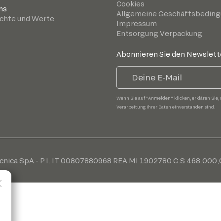
Cookies
ns
Allgemeine Geschäftsbedin
chte und Werte
Impressum
Entsorgung Verpackung
Abonnieren Sie den Newslett
Wenn Sie auf "Anmelden" klicken, erklären Sie, 
Verarbeitung Ihrer Daten einverstanden sind.
cnica SpA - P.I. IT 00807880968 REA MI 1902780 C.S 468.000