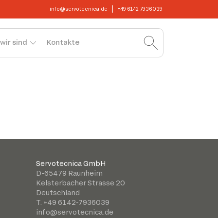
info@servotecnica.de
+49 6142-7936039
wir sind
Kontakte
Servotecnica GmbH
D-65479 Raunheim
Kelsterbacher Strasse 20
Deutschland
T. +49 6142-7936039
info@servotecnica.de