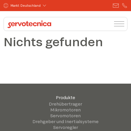
Markt: Deutschland
Nichts gefunden
Produkte
Drehübertrager
Mikromotoren
Servomotoren
Drehgeber und Inertialsysteme
Servoregler