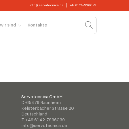
info@servotecnica.de
+49 6142-7936039
wir sind
Kontakte
Servotecnica GmbH
D-65479 Raunheim
Kelsterbacher Strasse 20
Deutschland
T. +49 6142-7936039
info@servotecnica.de