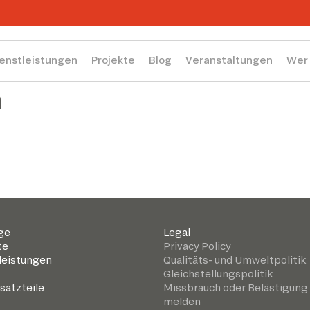
enstleistungen
Projekte
Blog
Veranstaltungen
Wer 
n
ge
Legal
te
Privacy Policy
leistungen
Qualitäts- und Umweltpolitik
Gleichstellungspolitik
satzteile
Missbrauch oder Belästigung
melden