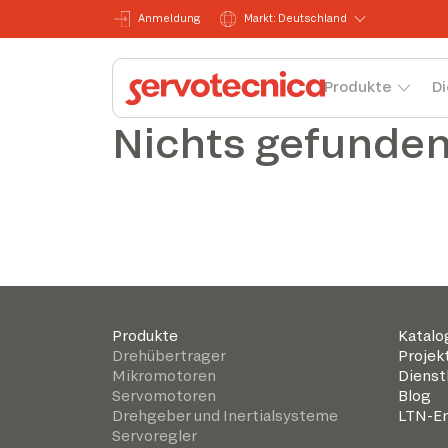
Anmeldung
Markt: Deutschland
Produkte
Di
Nichts gefunde
Produkte
Katalo
Drehübertrager
Projek
Mikromotoren
Dienst
Servomotoren
Blog
Drehgeber und Inertialsysteme
LTN-Er
Servoregler