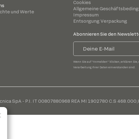
Cookies
ns
Allgemeine Geschäftsbedin
chte und Werte
Impressum
Entsorgung Verpackung
Abonnieren Sie den Newslett
Wenn Sie auf "Anmelden" klicken, erklären Sie, 
Verarbeitung Ihrer Daten einverstanden sind.
cnica SpA - P.I. IT 00807880968 REA MI 1902780 C.S 468.000