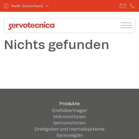
Markt: Deutschland
Nichts gefunden
Produkte
Drehübertrager
Mikromotoren
Servomotoren
Drehgeber und Inertialsysteme
Servoregler