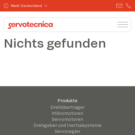
Markt: Deutschland
Nichts gefunden
Produkte
Drehübertrager
Mikromotoren
Servomotoren
Drehgeber und Inertialsysteme
Servoregler