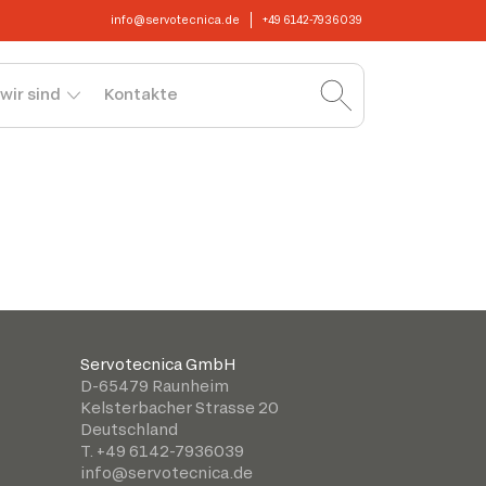
info@servotecnica.de
+49 6142-7936039
wir sind
Kontakte
Servotecnica GmbH
D-65479 Raunheim
Kelsterbacher Strasse 20
Deutschland
T. +49 6142-7936039
info@servotecnica.de