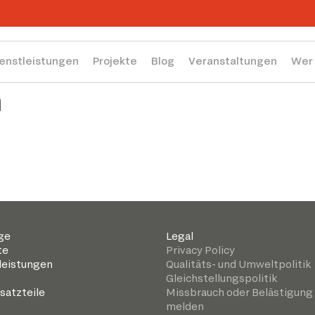
enstleistungen
Projekte
Blog
Veranstaltungen
Wer 
n
ge
Legal
te
Privacy Policy
leistungen
Qualitäts- und Umweltpolitik
Gleichstellungspolitik
satzteile
Missbrauch oder Belästigung
melden