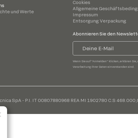
Cookies
ns
Allgemeine Geschäftsbedin
chte und Werte
Impressum
Entsorgung Verpackung
Abonnieren Sie den Newslett
Wenn Sie auf "Anmelden" klicken, erklären Sie, 
Verarbeitung Ihrer Daten einverstanden sind.
cnica SpA - P.I. IT 00807880968 REA MI 1902780 C.S 468.000