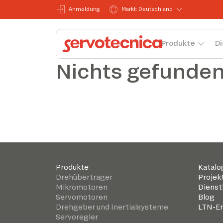
Anmeldung
Markt: Deutschland
Produkte
Di
Nichts gefunde
Produkte
Katalo
Drehübertrager
Projek
Mikromotoren
Dienst
Servomotoren
Blog
Drehgeber und Inertialsysteme
LTN-Er
Servoregler