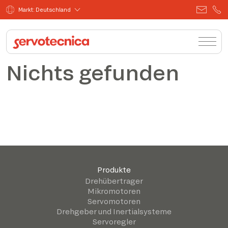
Markt: Deutschland
Nichts gefunden
Produkte
Drehübertrager
Mikromotoren
Servomotoren
Drehgeber und Inertialsysteme
Servoregler