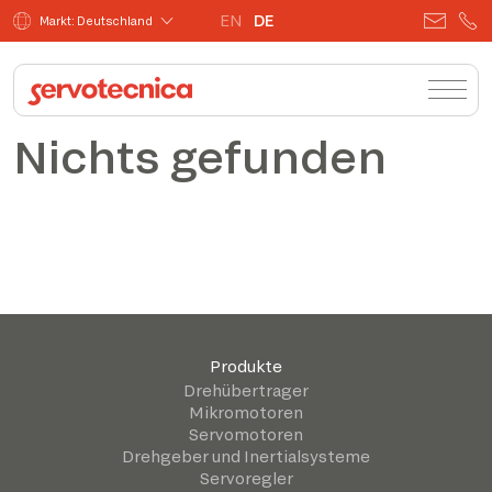
EN
DE
Markt: Deutschland
Nichts gefunden
Produkte
Drehübertrager
Mikromotoren
Servomotoren
Drehgeber und Inertialsysteme
Servoregler