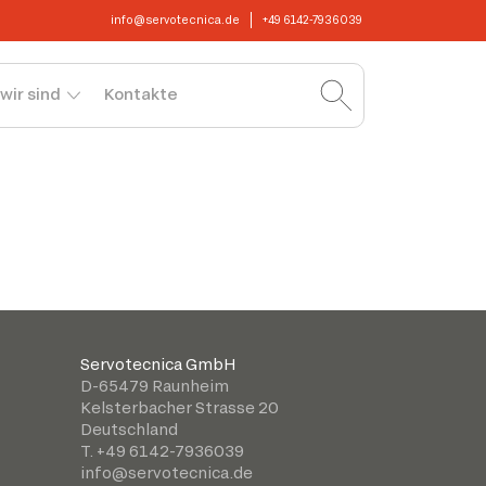
info@servotecnica.de
+49 6142-7936039
wir sind
Kontakte
Servotecnica GmbH
D-65479 Raunheim
Kelsterbacher Strasse 20
Deutschland
T. +49 6142-7936039
info@servotecnica.de