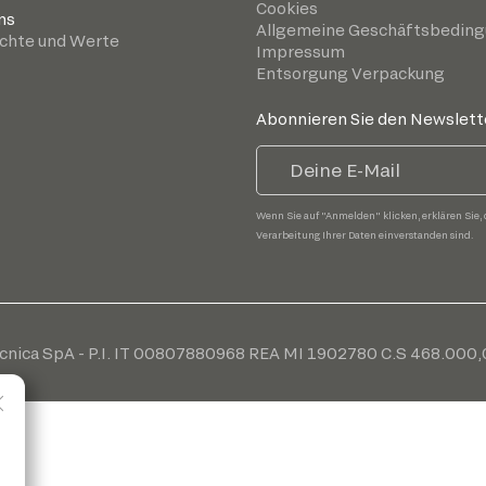
Cookies
ns
Allgemeine Geschäftsbedin
chte und Werte
Impressum
Entsorgung Verpackung
Abonnieren Sie den Newslett
Wenn Sie auf "Anmelden" klicken, erklären Sie, 
Verarbeitung Ihrer Daten einverstanden sind.
cnica SpA - P.I. IT 00807880968 REA MI 1902780 C.S 468.000