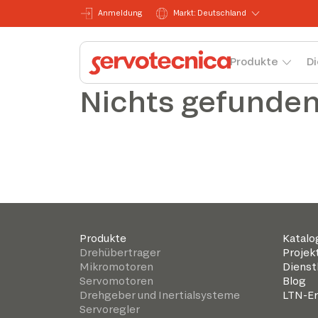
Anmeldung
Markt: Deutschland
Produkte
Di
Nichts gefunde
Produkte
Katalo
Drehübertrager
Projek
Mikromotoren
Dienst
Servomotoren
Blog
Drehgeber und Inertialsysteme
LTN-Er
Servoregler