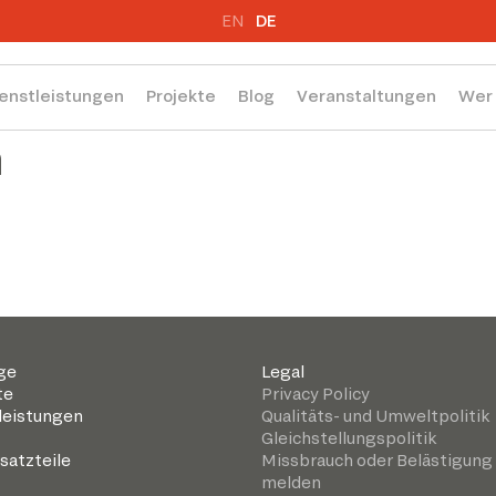
EN
DE
enstleistungen
Projekte
Blog
Veranstaltungen
Wer 
n
ge
Legal
te
Privacy Policy
leistungen
Qualitäts- und Umweltpolitik
Gleichstellungspolitik
satzteile
Missbrauch oder Belästigung
melden