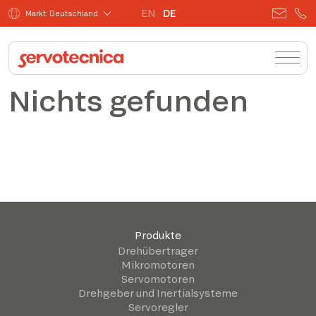
EN
DE
Markt: Deutschland
Nichts gefunden
Produkte
Drehübertrager
Mikromotoren
Servomotoren
Drehgeber und Inertialsysteme
Servoregler