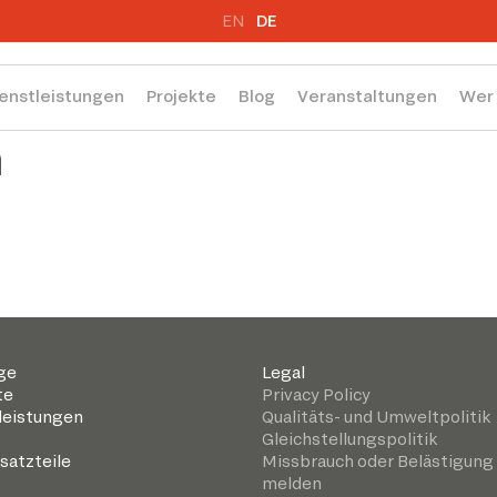
EN
DE
enstleistungen
Projekte
Blog
Veranstaltungen
Wer 
n
ge
Legal
te
Privacy Policy
leistungen
Qualitäts- und Umweltpolitik
Gleichstellungspolitik
satzteile
Missbrauch oder Belästigung
melden