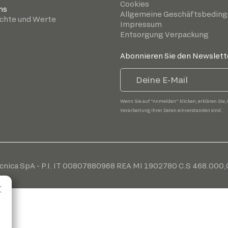
Cookies
ns
Allgemeine Geschäftsbedin
chte und Werte
Impressum
Entsorgung Verpackung
Abonnieren Sie den Newslett
Wenn Sie auf "Anmelden" klicken, erklären Sie, 
Verarbeitung Ihrer Daten einverstanden sind.
cnica SpA - P.I. IT 00807880968 REA MI 1902780 C.S 468.000