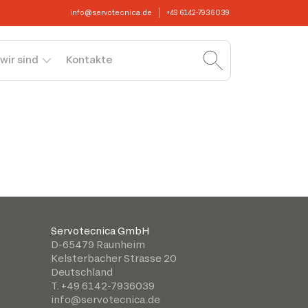
info@servotecnica.de
+49 6142-7936039
wir sind
Kontakte
Servotecnica GmbH
D-65479 Raunheim
Kelsterbacher Strasse 20
Deutschland
T. +49 6142-7936039
info@servotecnica.de