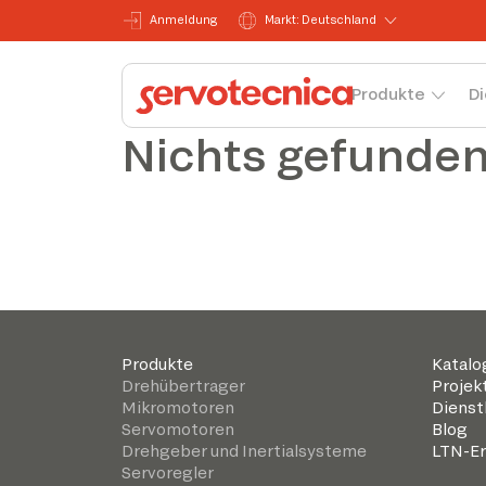
Anmeldung
Markt: Deutschland
Produkte
Di
Nichts gefunde
Produkte
Katalo
Drehübertrager
Projek
Mikromotoren
Dienst
Servomotoren
Blog
Drehgeber und Inertialsysteme
LTN-Er
Servoregler