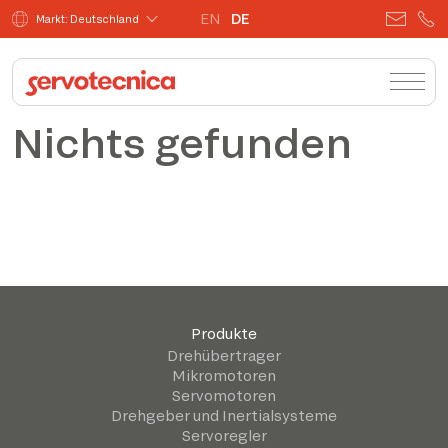
EN
DE
Markt: Deutschland
Nichts gefunden
Produkte
Drehübertrager
Mikromotoren
Servomotoren
Drehgeber und Inertialsysteme
Servoregler