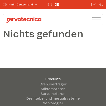
EN
DE
Markt: Deutschland
Nichts gefunden
Produkte
Drehübertrager
Mikromotoren
Servomotoren
Drehgeber und Inertialsysteme
Servoregler