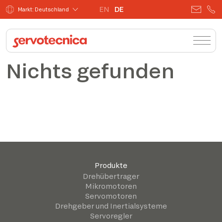
EN
DE
Markt: Deutschland
Nichts gefunden
Produkte
Drehübertrager
Mikromotoren
Servomotoren
Drehgeber und Inertialsysteme
Servoregler