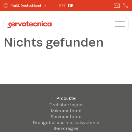
EN
DE
Markt: Deutschland
Nichts gefunden
Produkte
Drehübertrager
Mikromotoren
Servomotoren
Drehgeber und Inertialsysteme
Servoregler