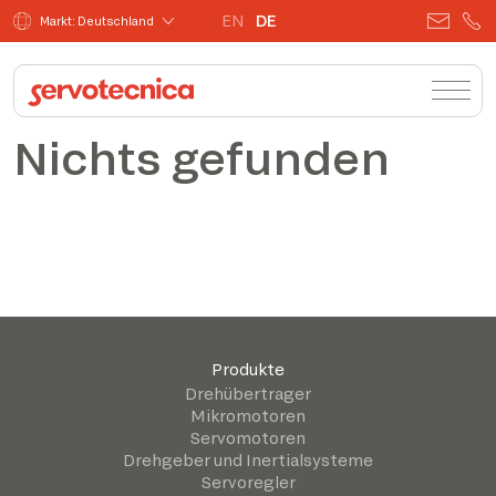
EN
DE
Markt: Deutschland
Nichts gefunden
Produkte
Drehübertrager
Mikromotoren
Servomotoren
Drehgeber und Inertialsysteme
Servoregler