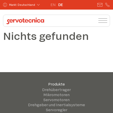
EN
DE
Markt: Deutschland
Nichts gefunden
Produkte
Drehübertrager
Mikromotoren
Servomotoren
Drehgeber und Inertialsysteme
Servoregler