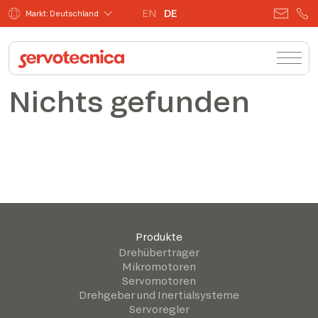
EN
DE
Markt: Deutschland
Nichts gefunden
Produkte
Drehübertrager
Mikromotoren
Servomotoren
Drehgeber und Inertialsysteme
Servoregler