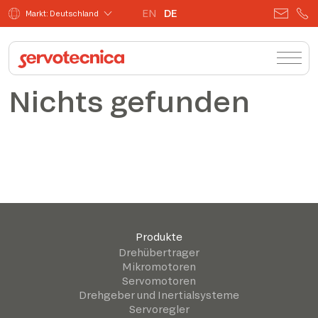
EN
DE
Markt: Deutschland
Nichts gefunden
Produkte
Drehübertrager
Mikromotoren
Servomotoren
Drehgeber und Inertialsysteme
Servoregler