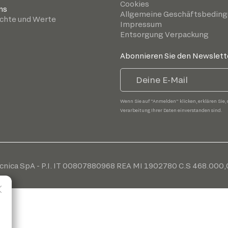
Cookies
ns
Allgemeine Geschäftsbedin
chte und Werte
Impressum
Entsorgung Verpackung
Abonnieren Sie den Newslett
Wenn Sie auf "Anmelden" klicken, erklären Sie, 
Verarbeitung Ihrer Daten einverstanden sind.
cnica SpA - P.I. IT 00807880968 REA MI 1902780 C.S 468.000