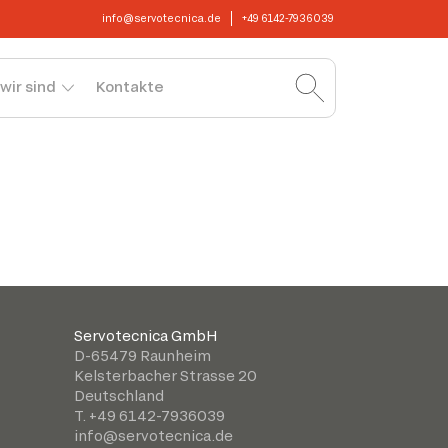
info@servotecnica.de
+49 6142-7936039
wir sind
Kontakte
Servotecnica GmbH
D-65479 Raunheim
Kelsterbacher Strasse 20
Deutschland
T. +49 6142-7936039
info@servotecnica.de