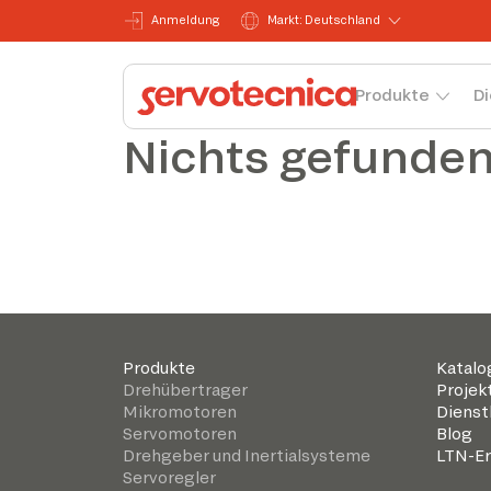
Anmeldung
Markt: Deutschland
Produkte
Di
Nichts gefunde
Produkte
Katalo
Drehübertrager
Projek
Mikromotoren
Dienst
Servomotoren
Blog
Drehgeber und Inertialsysteme
LTN-Er
Servoregler