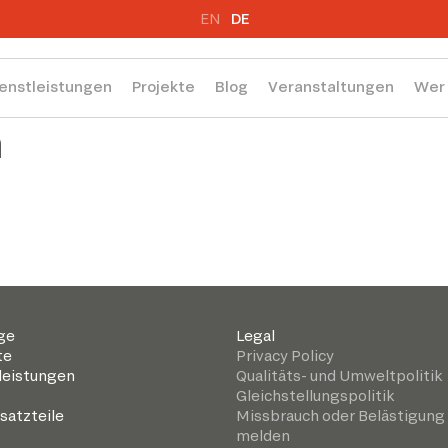
EN
DE
enstleistungen
Projekte
Blog
Veranstaltungen
Wer 
n
ge
Legal
te
Privacy Policy
leistungen
Qualitäts- und Umweltpolitik
Gleichstellungspolitik
satzteile
Missbrauch oder Belästigung
melden