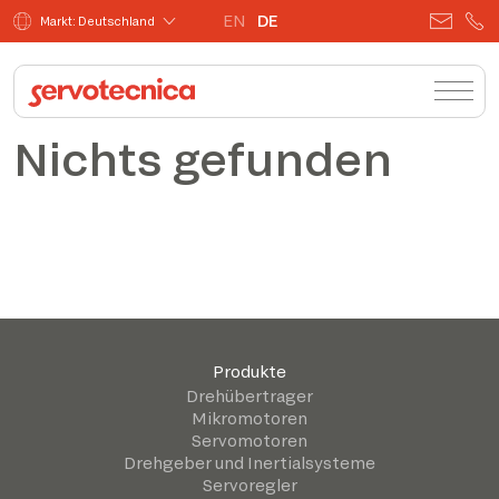
EN
DE
Markt: Deutschland
Nichts gefunden
Produkte
Drehübertrager
Mikromotoren
Servomotoren
Drehgeber und Inertialsysteme
Servoregler