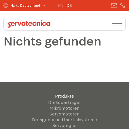
EN
DE
Markt: Deutschland
Nichts gefunden
Produkte
Drehübertrager
Mikromotoren
Servomotoren
Drehgeber und Inertialsysteme
Servoregler