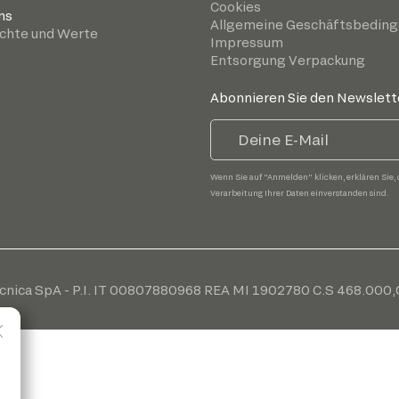
Cookies
ns
Allgemeine Geschäftsbedin
chte und Werte
Impressum
Entsorgung Verpackung
Abonnieren Sie den Newslett
Wenn Sie auf "Anmelden" klicken, erklären Sie, 
Verarbeitung Ihrer Daten einverstanden sind.
cnica SpA - P.I. IT 00807880968 REA MI 1902780 C.S 468.000