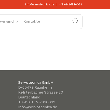
info@servotecnica.de
+49 6142-7936039
wir sind
Kontakte
Servotecnica GmbH
D-65479 Raunheim
Kelsterbacher Strasse 20
Deutschland
T. +49 6142-7936039
info@servotecnica.de