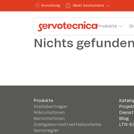
Anmeldung
Markt: Deutschland
Produkte
Di
Nichts gefunde
Produkte
Katalo
Drehübertrager
Projek
Mikromotoren
Dienst
Servomotoren
Blog
Drehgeber und Inertialsysteme
LTN-Er
Servoregler