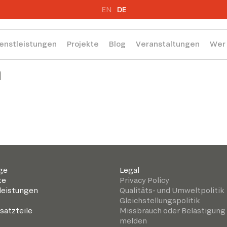
EN
DE
enstleistungen
Projekte
Blog
Veranstaltungen
Wer 
n
ge
Legal
te
Privacy Policy
leistungen
Qualitäts- und Umweltpolitik
Gleichstellungspolitik
satzteile
Missbrauch oder Belästigung
melden