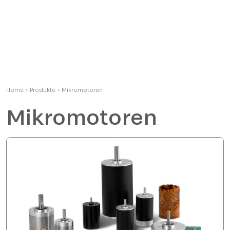
Home
›
Produkte
›
Mikromotoren
Mikromotoren