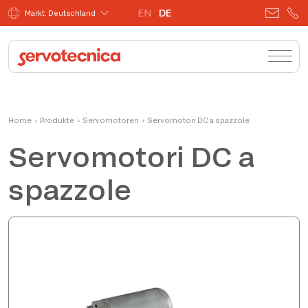
EN
DE
Markt: Deutschland
Home
›
Produkte
›
Servomotoren
›
Servomotori DC a spazzole
Servomotori DC a
spazzole