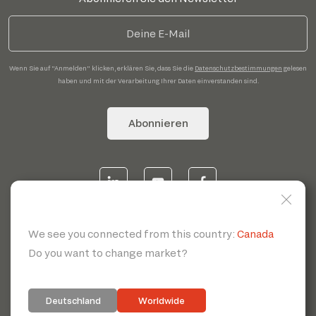
Wenn Sie auf "Anmelden" klicken, erklären Sie, dass Sie die
Datenschutzbestimmungen
gelesen
haben und mit der Verarbeitung Ihrer Daten einverstanden sind.
Abonnieren
© 2026 | Servotecnica SpA - P.I. IT 00807880968 REA MI
1902780 C.S 468.000,00€