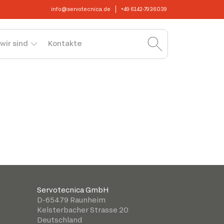
info@servotecnica.de
+49 6142-7936039
wir sind
Kontakte
Servotecnica GmbH
D-65479 Raunheim
Kelsterbacher Strasse 20
Deutschland