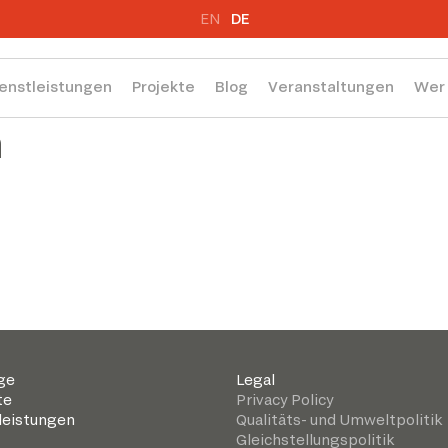
EN
DE
enstleistungen
Projekte
Blog
Veranstaltungen
Wer 
n
ge
Legal
te
Privacy Policy
leistungen
Qualitäts- und Umweltpolitik
Gleichstellungspolitik