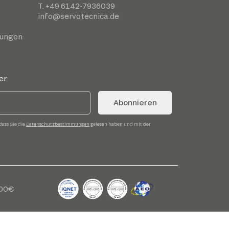
T. +49 6142-7936039
info@servotecnica.de
gungen
er
Abonnieren
dass Sie die
Datenschutzbestimmungen
gelesen haben und mit der
,00€