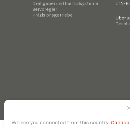
Drehgeber und Inertialsysteme
LTN-Er
Servoregler
Präzisionsgetriebe
Über u
Geschi
© 2026 | Servote