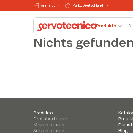
Anmeldung
Markt: Deutschland
Produkte
Di
Nichts gefunde
Produkte
Katalo
Drehübertrager
Projek
Mikromotoren
Dienst
Servomotoren
Blog