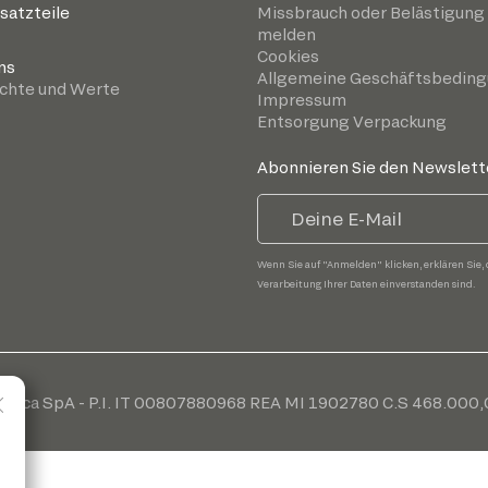
satzteile
Missbrauch oder Belästigung
melden
Cookies
ns
Allgemeine Geschäftsbedin
chte und Werte
Impressum
Entsorgung Verpackung
Abonnieren Sie den Newslett
Wenn Sie auf "Anmelden" klicken, erklären Sie, 
Verarbeitung Ihrer Daten einverstanden sind.
cnica SpA - P.I. IT 00807880968 REA MI 1902780 C.S 468.000