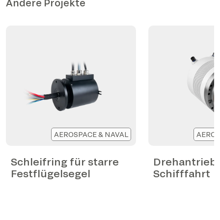
Andere Projekte
AEROSPACE & NAVAL
AEROS
Schleifring für starre
Drehantrieb 
Festflügelsegel
Schifffahrt