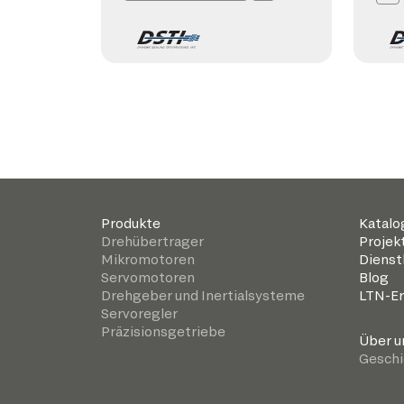
Produkte
Katalo
Drehübertrager
Projek
Mikromotoren
Dienst
Servomotoren
Blog
Drehgeber und Inertialsysteme
LTN-Er
Servoregler
Präzisionsgetriebe
Über u
Geschi