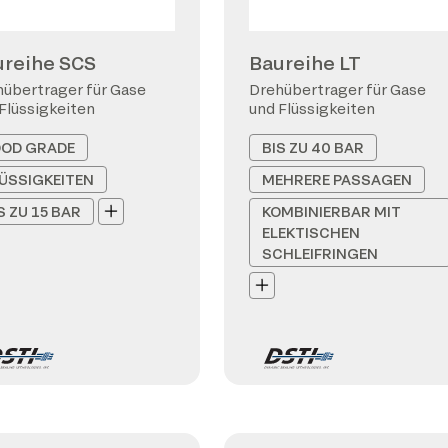
ureihe SCS
Baureihe LT
übertrager für Gase
Drehübertrager für Gase
Flüssigkeiten
und Flüssigkeiten
OOD GRADE
BIS ZU 40 BAR
ÜSSIGKEITEN
MEHRERE PASSAGEN
S ZU 15 BAR
KOMBINIERBAR MIT
ELEKTISCHEN
SCHLEIFRINGEN