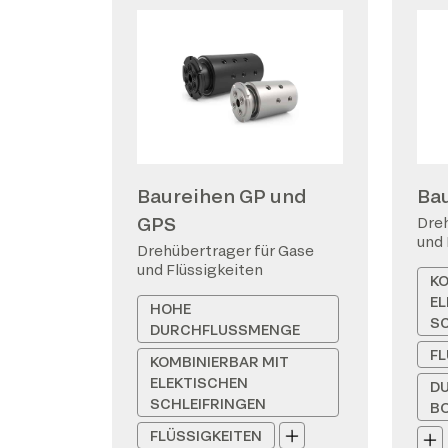
Baureihen GP und
Ba
GPS
Dreh
und 
Drehübertrager für Gase
und Flüssigkeiten
KO
EL
HOHE
SC
DURCHFLUSSMENGE
FL
KOMBINIERBAR MIT
ELEKTISCHEN
D
SCHLEIFRINGEN
B
FLÜSSIGKEITEN