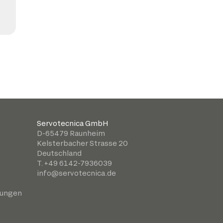
Servotecnica GmbH
D-65479 Raunheim
Kelsterbacher Strasse 20
Deutschland
T. +49 6142-7936039
info@servotecnica.de
gungen