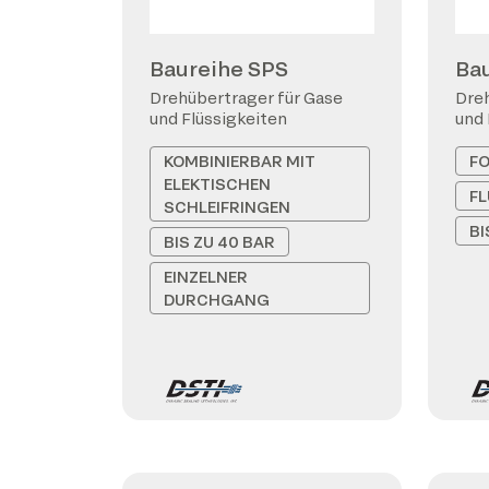
Baureihe SPS
Ba
Drehübertrager für Gase
Dreh
und Flüssigkeiten
und 
KOMBINIERBAR MIT
F
ELEKTISCHEN
FL
SCHLEIFRINGEN
BI
BIS ZU 40 BAR
EINZELNER
DURCHGANG