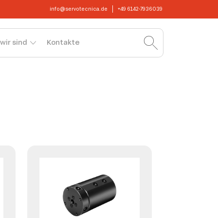
info@servotecnica.de
+49 6142-7936039
wir sind
Kontakte