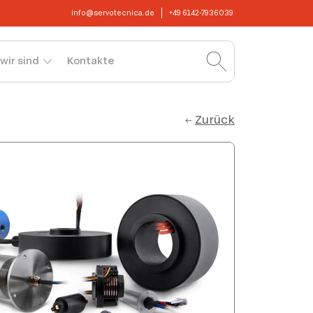
info@servotecnica.de
+49 6142-7936039
wir sind
Kontakte
Zurück
←