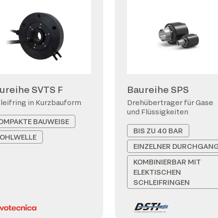
ureihe SVTS F
Baureihe SPS
leifring in Kurzbauform
Drehübertrager für Gase
und Flüssigkeiten
OMPAKTE BAUWEISE
BIS ZU 40 BAR
OHLWELLE
EINZELNER DURCHGAN
KOMBINIERBAR MIT
ELEKTISCHEN
SCHLEIFRINGEN