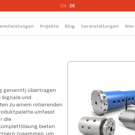
EN
DE
enstleistungen
Projekte
Blog
Veranstaltungen
Wer 
g genannt) übertragen
e Signale und
ten zu einem rotierenden
Produktpalette umfasst
r die
omplettlösung bieten.
Partnern zusammen, um