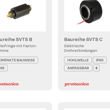
ureihe SVTS B
Baureihe SVTS C
leifringe mit Faston-
Elektrische
emme
Drehverbindungen
OMPAKTE BAUWEISE
HOHLWELLE
IP65
P65
ANPASSBAR