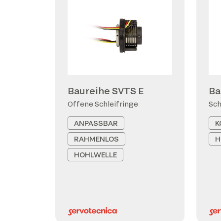
Baureihe SVTS E
Ba
Offene Schleifringe
Sch
ANPASSBAR
K
RAHMENLOS
H
HOHLWELLE