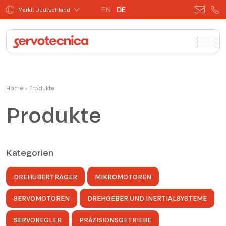
EN
DE
Markt: Deutschland
Home
›
Produkte
Produkte
Kategorien
DREHÜBERTRAGER
MIKROMOTOREN
SERVOMOTOREN
DREHGEBER UND INERTIALSYSTEME
SERVOREGLER
PRÄZISIONSGETRIEBE