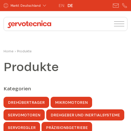
EN
DE
Markt: Deutschland
Home
›
Produkte
Produkte
Kategorien
DREHÜBERTRAGER
MIKROMOTOREN
SERVOMOTOREN
DREHGEBER UND INERTIALSYSTEME
SERVOREGLER
PRÄZISIONSGETRIEBE