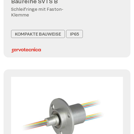
Baureihe SVTS B
Schleifringe mit Faston-
Klemme
KOMPAKTE BAUWEISE
IP65