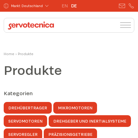
EN
DE
Markt: Deutschland
Home
›
Produkte
Produkte
Kategorien
DREHÜBERTRAGER
MIKROMOTOREN
SERVOMOTOREN
DREHGEBER UND INERTIALSYSTEME
SERVOREGLER
PRÄZISIONSGETRIEBE