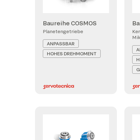
Baureihe COSMOS
Ba
Planetengetriebe
Ker
Mi
ANPASSBAR
A
HOHES DREHMOMENT
H
G