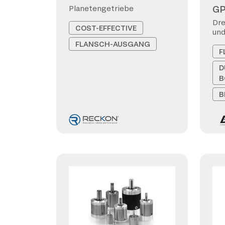
G
Planetengetriebe
Dre
COST-EFFECTIVE
und
FLANSCH-AUSGANG
F
D
B
B