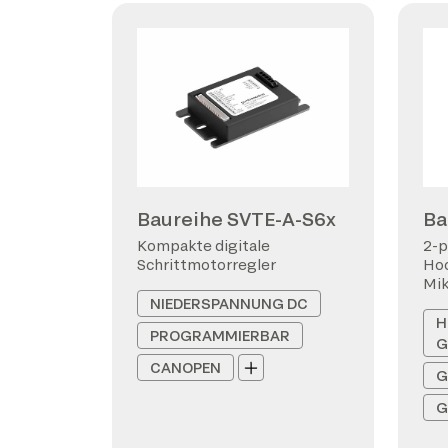
Baureihe SVTE-A-S6x
Ba
Kompakte digitale
2-p
Schrittmotorregler
Hoc
Mi
NIEDERSPANNUNG DC
H
PROGRAMMIERBAR
G
CANOPEN
G
G