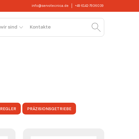
info@servotecnica.de
+49 6142-7936039
wir sind
Kontakte
OREGLER
PRÄZISIONSGETRIEBE