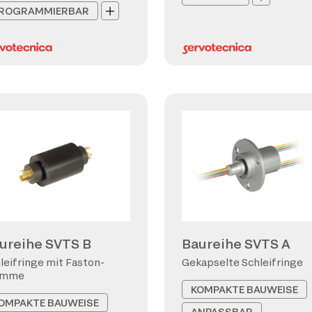
ROGRAMMIERBAR
ureihe SVTS B
Baureihe SVTS A
leifringe mit Faston-
Gekapselte Schleifringe
emme
KOMPAKTE BAUWEISE
OMPAKTE BAUWEISE
ANPASSBAR