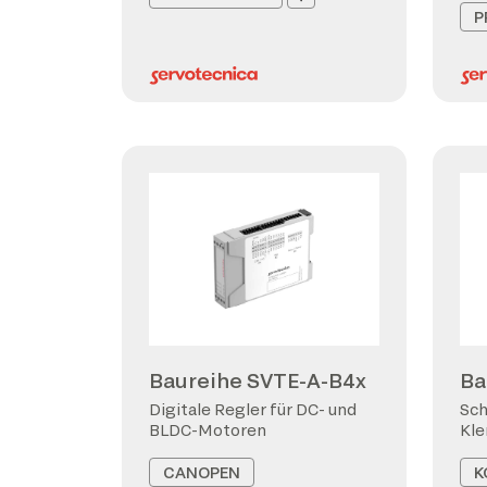
P
Baureihe SVTE-A-B4x
Ba
Digitale Regler für DC- und
Sch
BLDC-Motoren
Kl
CANOPEN
K