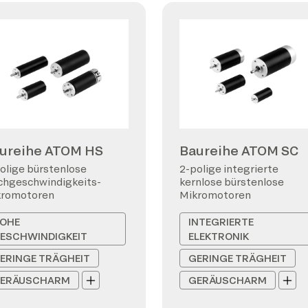
ureihe ATOM HS
Baureihe ATOM SC
olige bürstenlose
2-polige integrierte
hgeschwindigkeits-
kernlose bürstenlose
kromotoren
Mikromotoren
OHE
INTEGRIERTE
ESCHWINDIGKEIT
ELEKTRONIK
ERINGE TRÄGHEIT
GERINGE TRÄGHEIT
ERÄUSCHARM
GERÄUSCHARM