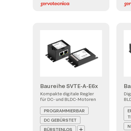
Baureihe SVTE-A-E6x
Ba
Kompakte digitale Regler
Dig
für DC- und BLDC-Motoren
BL
PROGRAMMIERBAR
E
T
DC GEBÜRSTET
N
BÜRSTENLOS