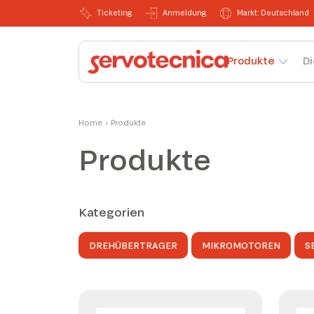
Ticketing
Anmeldung
Markt: Deutschland
Produkte
Di
Home
›
Produkte
Produkte
Kategorien
DREHÜBERTRAGER
MIKROMOTOREN
S