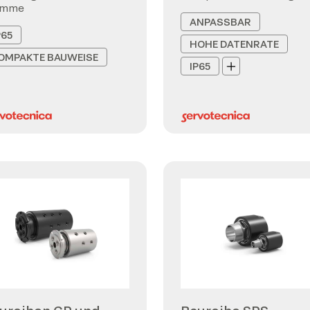
emme
ANPASSBAR
P65
HOHE DATENRATE
OMPAKTE BAUWEISE
IP65