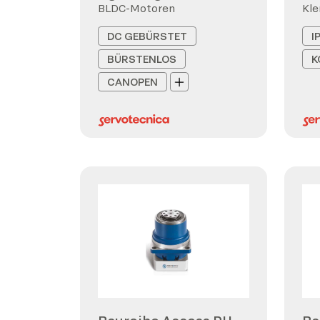
BLDC-Motoren
Kl
DC GEBÜRSTET
I
BÜRSTENLOS
K
CANOPEN