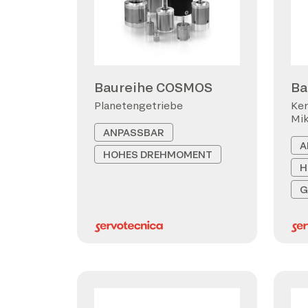
Baureihe COSMOS
Ba
Planetengetriebe
Ker
Mi
ANPASSBAR
A
HOHES DREHMOMENT
H
G