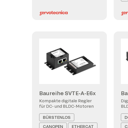
Baureihe SVTE-A-E6x
Ba
Kompakte digitale Regler
Dig
für DC- und BLDC-Motoren
BL
BÜRSTENLOS
D
CANOPEN
ETHERCAT
C