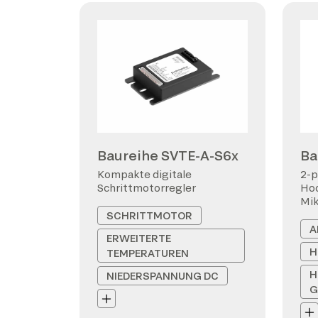
Baureihe SVTE-A-S6x
Ba
Kompakte digitale
2-p
Schrittmotorregler
Hoc
Mi
SCHRITTMOTOR
A
ERWEITERTE
H
TEMPERATUREN
H
NIEDERSPANNUNG DC
G