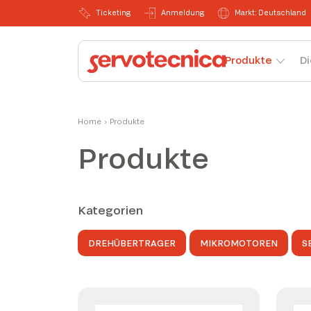
Ticketing
Anmeldung
Markt: Deutschland
Produkte
Di
Home
›
Produkte
Produkte
Kategorien
DREHÜBERTRAGER
MIKROMOTOREN
S