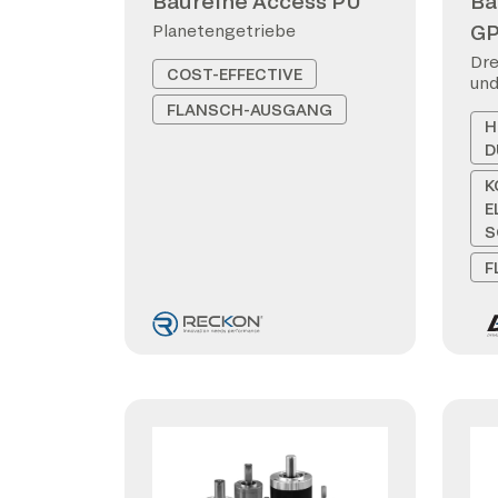
Baureihe Access PU
Ba
G
Planetengetriebe
Dre
COST-EFFECTIVE
und
FLANSCH-AUSGANG
H
D
K
E
S
F