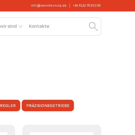
info@servotecnica.de
+49 6142-7936039
wir sind
Kontakte
OREGLER
PRÄZISIONSGETRIEBE