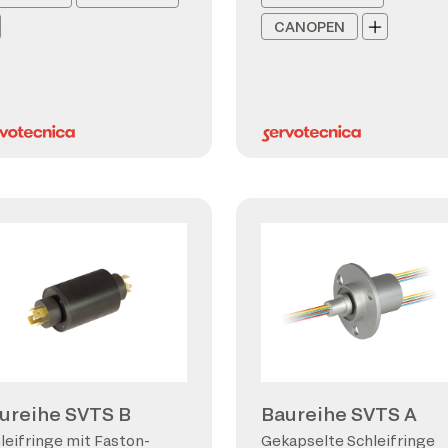
CANOPEN
ureihe SVTS B
Baureihe SVTS A
leifringe mit Faston-
Gekapselte Schleifringe