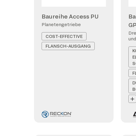
Baureihe Access PU
Ba
G
Planetengetriebe
Dre
COST-EFFECTIVE
und
FLANSCH-AUSGANG
K
E
S
F
D
B