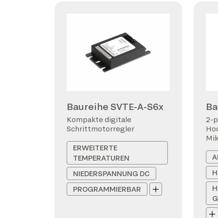
Baureihe SVTE-A-S6x
Ba
Kompakte digitale
2-p
Schrittmotorregler
Hoc
Mi
ERWEITERTE
A
TEMPERATUREN
H
NIEDERSPANNUNG DC
H
PROGRAMMIERBAR
G