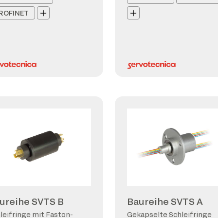
ROFINET
ureihe SVTS B
Baureihe SVTS A
leifringe mit Faston-
Gekapselte Schleifringe