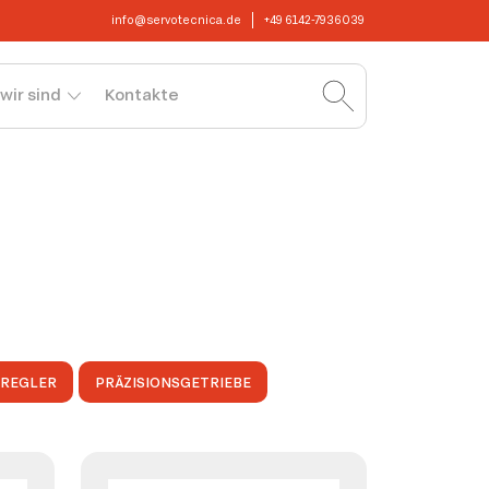
info@servotecnica.de
+49 6142-7936039
wir sind
Kontakte
OREGLER
PRÄZISIONSGETRIEBE