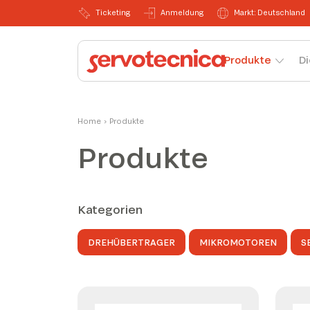
Ticketing
Anmeldung
Markt: Deutschland
Produkte
Di
Home
›
Produkte
Produkte
Kategorien
DREHÜBERTRAGER
MIKROMOTOREN
S