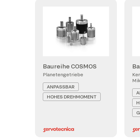
Baureihe COSMOS
Ba
Planetengetriebe
Ker
Mi
ANPASSBAR
A
HOHES DREHMOMENT
H
G