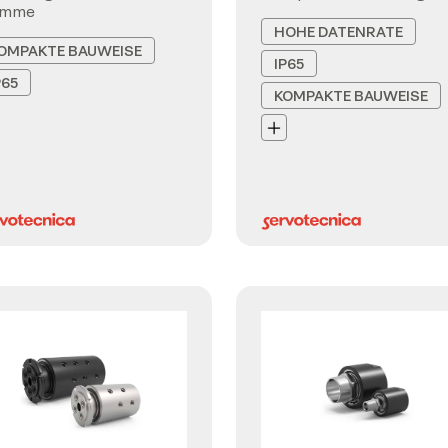
emme
HOHE DATENRATE
OMPAKTE BAUWEISE
IP65
P65
KOMPAKTE BAUWEISE