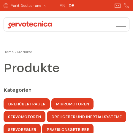
EN
DE
Markt: Deutschland
Home
›
Produkte
Produkte
Kategorien
DREHÜBERTRAGER
MIKROMOTOREN
SERVOMOTOREN
DREHGEBER UND INERTIALSYSTEME
SERVOREGLER
PRÄZISIONSGETRIEBE