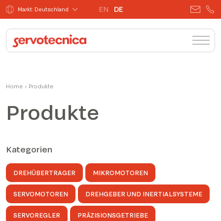
EN
DE
Markt: Deutschland
Home
›
Produkte
Produkte
Kategorien
DREHÜBERTRAGER
MIKROMOTOREN
SERVOMOTOREN
DREHGEBER UND INERTIALSYSTEME
SERVOREGLER
PRÄZISIONSGETRIEBE