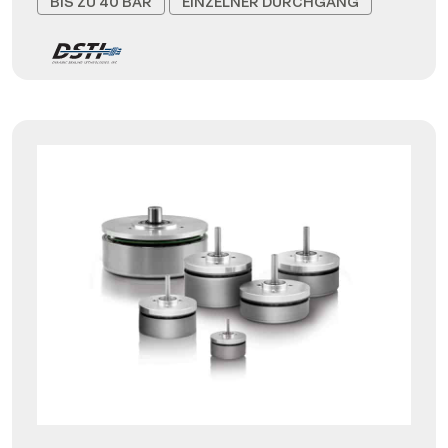
BIS ZU 40 BAR
EINZELNER DURCHGANG