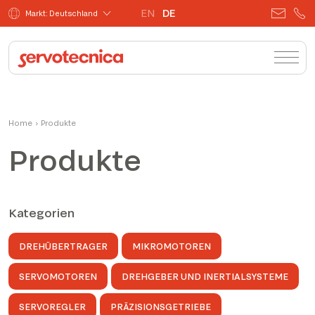
EN
DE
Markt: Deutschland
Home
›
Produkte
Produkte
Kategorien
DREHÜBERTRAGER
MIKROMOTOREN
SERVOMOTOREN
DREHGEBER UND INERTIALSYSTEME
SERVOREGLER
PRÄZISIONSGETRIEBE