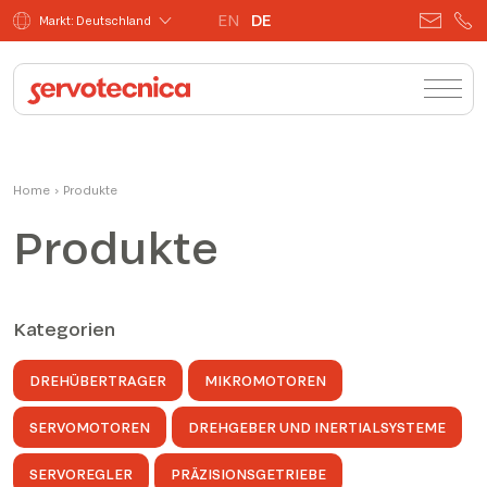
EN
DE
Markt: Deutschland
Home
›
Produkte
Produkte
Kategorien
DREHÜBERTRAGER
MIKROMOTOREN
SERVOMOTOREN
DREHGEBER UND INERTIALSYSTEME
SERVOREGLER
PRÄZISIONSGETRIEBE