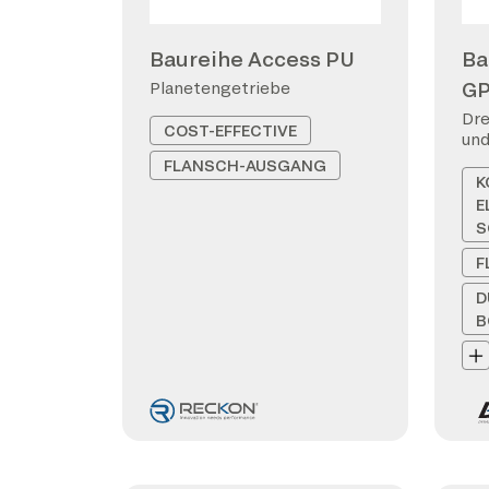
Baureihe Access PU
Ba
G
Planetengetriebe
Dre
COST-EFFECTIVE
und
FLANSCH-AUSGANG
K
E
S
F
D
B