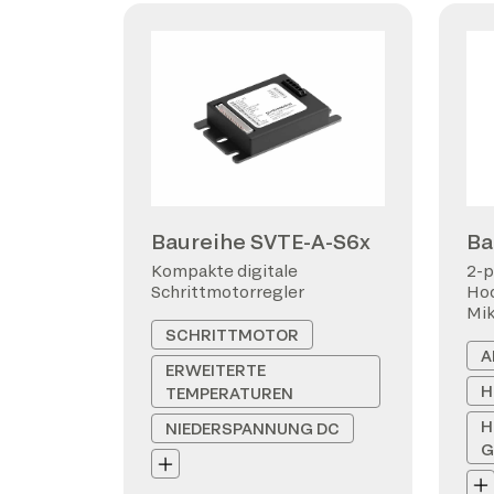
Baureihe SVTE-A-S6x
Ba
Kompakte digitale
2-p
Schrittmotorregler
Hoc
Mi
SCHRITTMOTOR
A
ERWEITERTE
H
TEMPERATUREN
H
NIEDERSPANNUNG DC
G