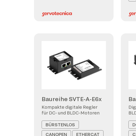
Baureihe SVTE-A-E6x
Ba
Kompakte digitale Regler
Dig
für DC- und BLDC-Motoren
BL
BÜRSTENLOS
D
CANOPEN
ETHERCAT
C