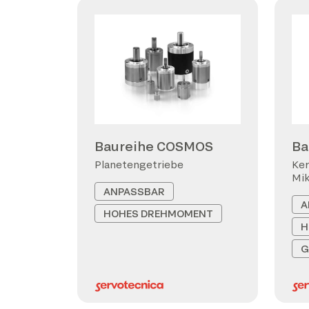
Baureihe COSMOS
Ba
Planetengetriebe
Ker
Mi
ANPASSBAR
A
HOHES DREHMOMENT
H
G