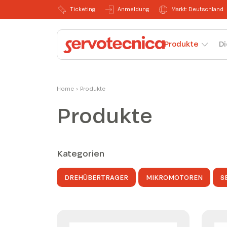
Ticketing
Anmeldung
Markt: Deutschland
Produkte
Di
Home
›
Produkte
Produkte
Kategorien
DREHÜBERTRAGER
MIKROMOTOREN
S