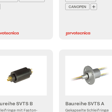
CANOPEN
ureihe SVTS B
Baureihe SVTS A
leifringe mit Faston-
Gekapselte Schleifringe