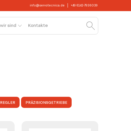
info@servotecnica.de
+49 6142-7936039
wir sind
Kontakte
OREGLER
PRÄZISIONSGETRIEBE