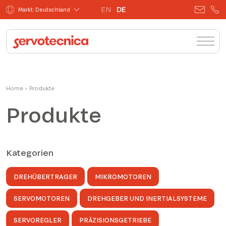
EN
DE
Markt: Deutschland
Home
›
Produkte
Produkte
Kategorien
DREHÜBERTRAGER
MIKROMOTOREN
SERVOMOTOREN
DREHGEBER UND INERTIALSYSTEME
SERVOREGLER
PRÄZISIONSGETRIEBE