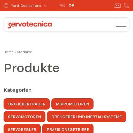
EN
DE
Markt: Deutschland
Home
›
Produkte
Produkte
Kategorien
DREHÜBERTRAGER
MIKROMOTOREN
SERVOMOTOREN
DREHGEBER UND INERTIALSYSTEME
SERVOREGLER
PRÄZISIONSGETRIEBE