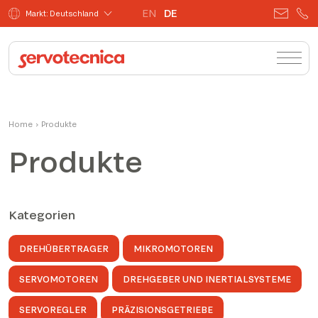
EN
DE
Markt: Deutschland
Home
›
Produkte
Produkte
Kategorien
DREHÜBERTRAGER
MIKROMOTOREN
SERVOMOTOREN
DREHGEBER UND INERTIALSYSTEME
SERVOREGLER
PRÄZISIONSGETRIEBE