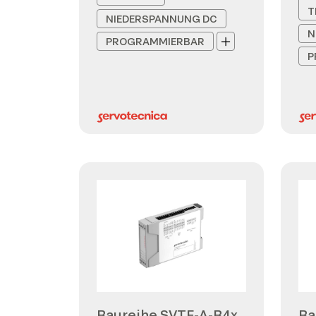
T
NIEDERSPANNUNG DC
N
PROGRAMMIERBAR
P
Baureihe SVTE-A-B4x
Ba