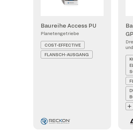
Baureihe Access PU
Ba
G
Planetengetriebe
Dre
COST-EFFECTIVE
und
FLANSCH-AUSGANG
K
E
S
F
D
B