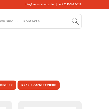
info@servotecnica.de
+49 6142-7936039
wir sind
Kontakte
OREGLER
PRÄZISIONSGETRIEBE