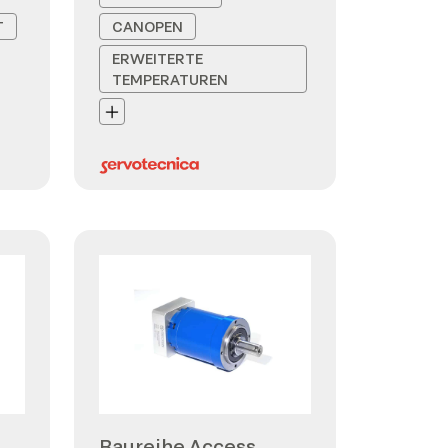
T
CANOPEN
ERWEITERTE
TEMPERATUREN
Baureihe Access