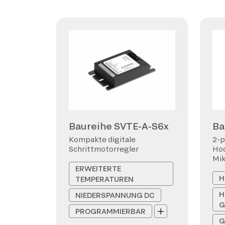
Baureihe SVTE-A-S6x
Ba
Kompakte digitale
2-p
Schrittmotorregler
Hoc
Mi
ERWEITERTE
H
TEMPERATUREN
H
NIEDERSPANNUNG DC
G
PROGRAMMIERBAR
G