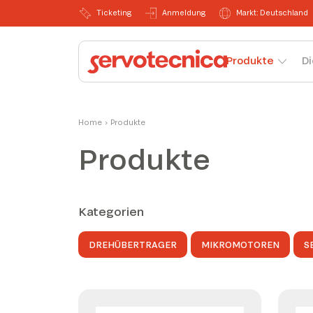
Ticketing
Anmeldung
Markt: Deutschland
Produkte
Di
Home
›
Produkte
Produkte
Kategorien
DREHÜBERTRAGER
MIKROMOTOREN
S