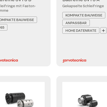
leifringe mit Faston-
Gekapselte Schleifringe
emme
KOMPAKTE BAUWEISE
OMPAKTE BAUWEISE
ANPASSBAR
P65
HOHE DATENRATE