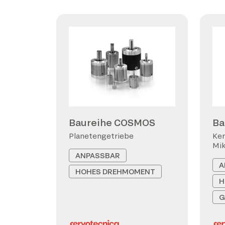
Baureihe COSMOS
Ba
Planetengetriebe
Ker
Mi
ANPASSBAR
A
HOHES DREHMOMENT
H
G