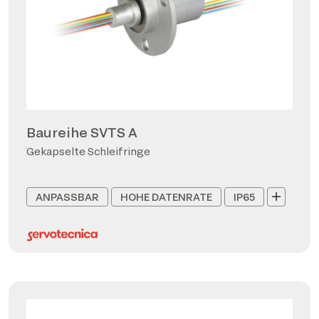
Baureihe SVTS A
Gekapselte Schleifringe
ANPASSBAR
HOHE DATENRATE
IP65