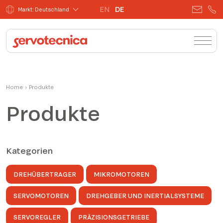
EN
DE
Markt: Deutschland
Home
›
Produkte
Produkte
Kategorien
DREHÜBERTRAGER
MIKROMOTOREN
SERVOMOTOREN
DREHGEBER UND INERTIALSYSTEME
SERVOREGLER
PRÄZISIONSGETRIEBE