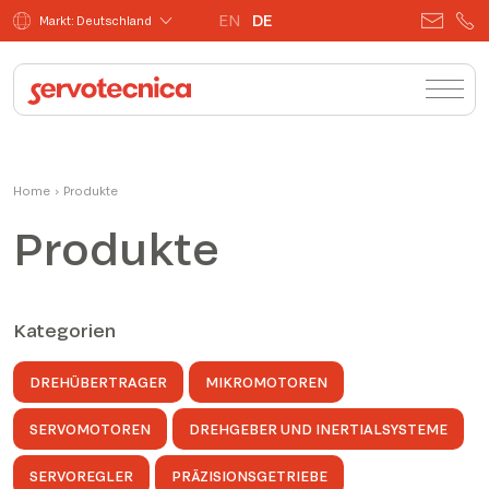
EN
DE
Markt: Deutschland
Home
›
Produkte
Produkte
Kategorien
DREHÜBERTRAGER
MIKROMOTOREN
SERVOMOTOREN
DREHGEBER UND INERTIALSYSTEME
SERVOREGLER
PRÄZISIONSGETRIEBE